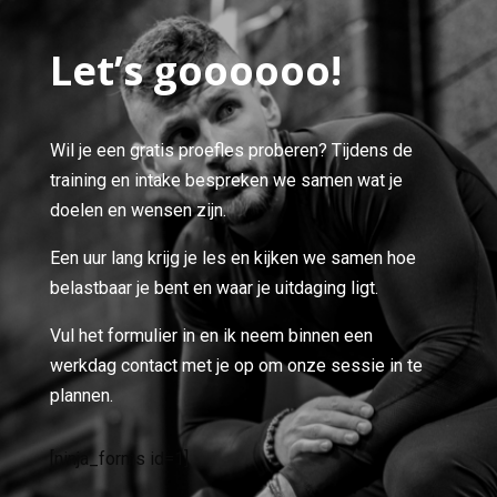
Let’s goooooo!
Wil je een gratis proefles proberen? Tijdens de
training en intake bespreken we samen wat je
doelen en wensen zijn.
Een uur lang krijg je les en kijken we samen hoe
belastbaar je bent en waar je uitdaging ligt.
Vul het formulier in en ik neem binnen een
werkdag contact met je op om onze sessie in te
plannen.
Uniek plan o.b.v. jouw doelen
[ninja_forms id=1]