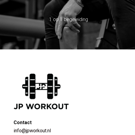
Alleen of samen sporten
1 op 1 begeleiding
15 jaar ervaring
Contact
info@jpworkout.nl