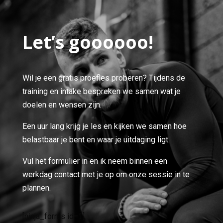
Let’s goooooo!
Wil je een gratis proefles proberen? Tijdens de
training en intake bespreken we samen wat je
doelen en wensen zijn.
Een uur lang krijg je les en kijken we samen hoe
belastbaar je bent en waar je uitdaging ligt.
Vul het formulier in en ik neem binnen een
werkdag contact met je op om onze sessie in te
plannen.
Uniek plan o.b.v. jouw doelen
[ninja_forms id=1]